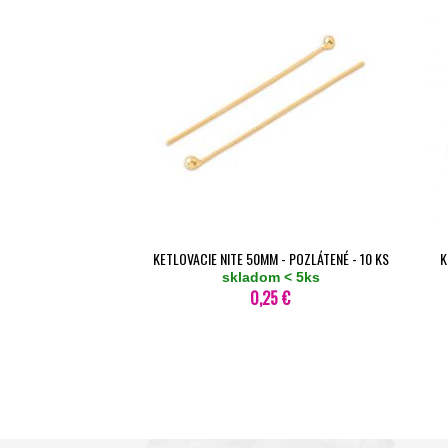
KETLOVACIE NITE 50MM - POZLÁTENÉ - 10 KS
K
skladom < 5ks
0,25 €