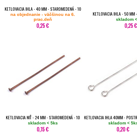
KETLOVACIA IHLA - 40 MM - STAROMEDENÁ - 10
KETLOVACIA IHLA - 50 MM 
na objednanie - väčšinou na 6.
KS
prac.deň
skladom <
KS
0,25 €
0,25 €
KETLOVACIA NIŤ - 24 MM - STAROMEDENÁ - 10
KETLOVACIA IHLA 40MM - POSTR
skladom < 5ks
KS
skladom < 5k
0,15 €
0,20 €