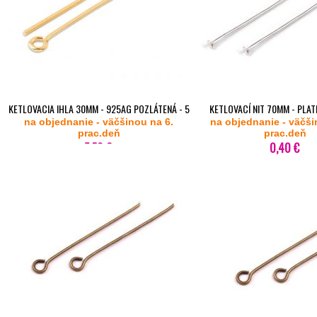
KETLOVACIA IHLA 30MM - 925AG POZLÁTENÁ - 5
KETLOVACÍ NIT 70MM - PLAT
na objednanie - väčšinou na 6.
KS
na objednanie - väčši
prac.deň
prac.deň
5,70 €
0,40 €