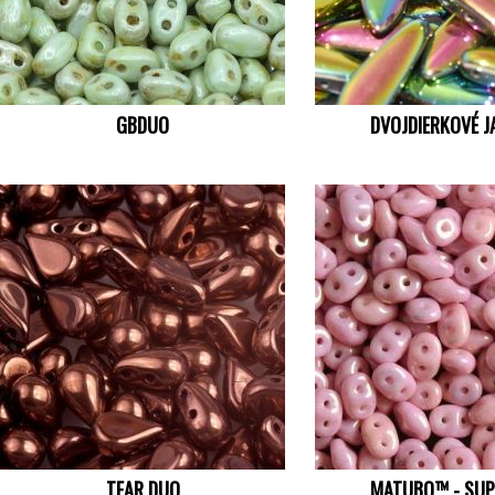
GBDUO
DVOJDIERKOVÉ J
TEAR DUO
MATUBO™ - SU