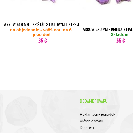
ARROW 5X8 MM - KRIŠTÁĽ S FIALOVÝM LISTREM
ARROW 5X8 MM - KRIEDA S FIA
na objednanie - väčšinou na 6.
15726- 20KS
prac.deň
15726- 20KS
Skladom
1,65 €
1,55 €
DODANIE TOVARU
Reklamačný poriadok
Vrátenie tovaru
Doprava