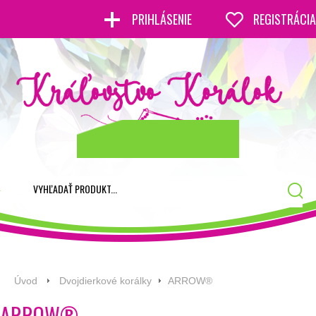
PRIHLÁSENIE
REGISTRÁCIA
Úvod
Dvojdierkové korálky
ARROW®
ARROW®