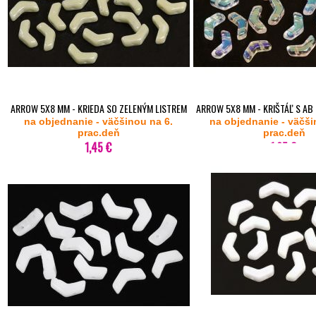
ARROW 5X8 MM - KRIEDA SO ZELENÝM LISTREM
ARROW 5X8 MM - KRIŠTÁĽ S AB 
na objednanie - väčšinou na 6.
14457 - 20KS
na objednanie - väčši
prac.deň
prac.deň
1,45 €
1,65 €