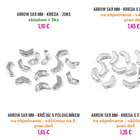
ARROW 5X8 MM - KRIEDA S 
ARROW 5X8 MM - KRIEDA - 20KS
na objednanie - v
- 20KS
skladom < 5ks
prac.d
1,10 €
1,45 €
ARROW 5X8 MM - KRIŠTÁĽ S POLOHLINÍKEM
ARROW 5X8 MM - KRIEDA S 
na objednanie - väčšinou na 6.
27001 (LABRADOR) - 20KS
na objednanie - väčši
DEKOREM 01700 - 2
prac.deň
prac.deň
1,65 €
1,35 €