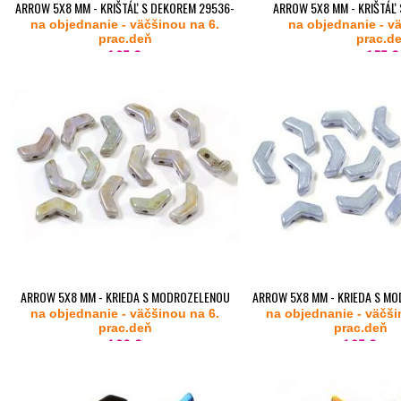
ARROW 5X8 MM - KRIŠTÁĽ S DEKOREM 29536-
ARROW 5X8 MM - KRIŠTÁĽ
na objednanie - väčšinou na 6.
20KS
na objednanie - v
20KS
prac.deň
prac.d
1,65 €
1,75 €
ARROW 5X8 MM - KRIEDA S MODROZELENOU
ARROW 5X8 MM - KRIEDA S MO
na objednanie - väčšinou na 6.
LAZUROU 65431 - 20KS
na objednanie - väčši
14464 - 20KS
prac.deň
prac.deň
1,80 €
1,65 €