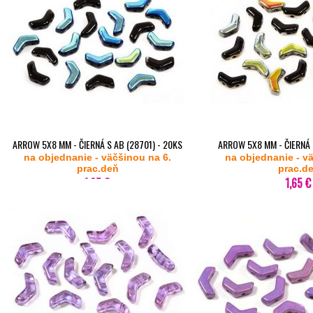
ARROW 5X8 MM - ČIERNÁ S AB (28701) - 20KS
ARROW 5X8 MM - ČIERNÁ
na objednanie - väčšinou na 6.
na objednanie - v
(MAREA) - 
prac.deň
prac.d
1,65 €
1,65 €