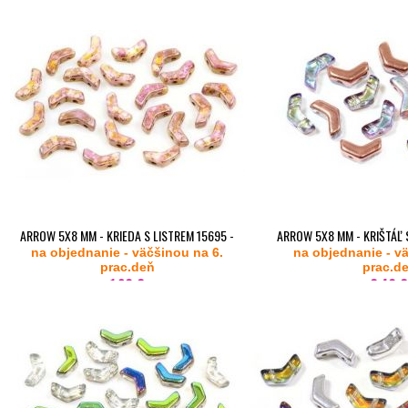
ARROW 5X8 MM - KRIEDA S LISTREM 15695 -
ARROW 5X8 MM - KRIŠTÁĽ
na objednanie - väčšinou na 6.
20KS
na objednanie - v
20KS
prac.deň
prac.d
1,80 €
2,40 €