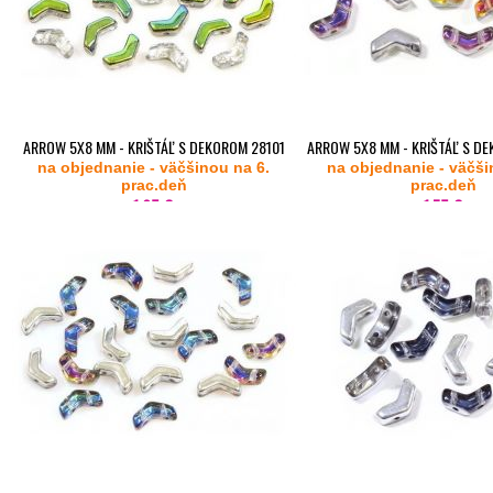
ARROW 5X8 MM - KRIŠTÁĽ S DEKOROM 28101
ARROW 5X8 MM - KRIŠTÁĽ S D
na objednanie - väčšinou na 6.
(VITRAIL)- 20KS
na objednanie - väčši
20KS
prac.deň
prac.deň
1,65 €
1,75 €