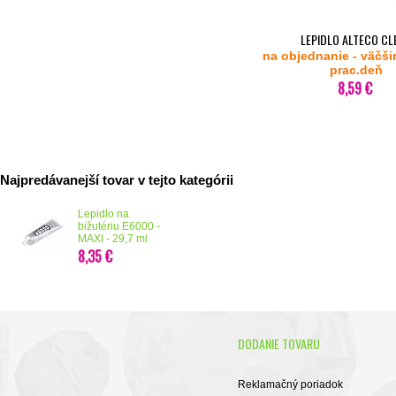
LEPIDLO ALTECO CL
na objednanie - väčši
prac.deň
8,59 €
Najpredávanejší tovar v tejto kategórii
Lepidlo na
bižutériu E6000 -
MAXI - 29,7 ml
8,35 €
DODANIE TOVARU
Reklamačný poriadok