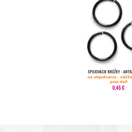
SPOJOVACIE KRÚŽKY - ANTRA
na objednanie - väčši
prac.deň
0,45 €