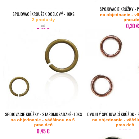
SPOJOVACIE KRÚŽKY - 
SPOJOVACÍ KROUŽEK OCELOVÝ - 10KS
na objednanie - v
2 produkty
prac.d
0,30 €
od
0,49 €
SPOJOVACIE KRÚŽKY - STAROMOSADZNÉ- 10KS
DVOJITÝ SPOJOVACÍ KRÚŽOK - 
na objednanie - väčšinou na 6.
na objednanie - väčši
STAROMEDENÁ - 10
prac.deň
prac.deň
0,45 €
0,65 €