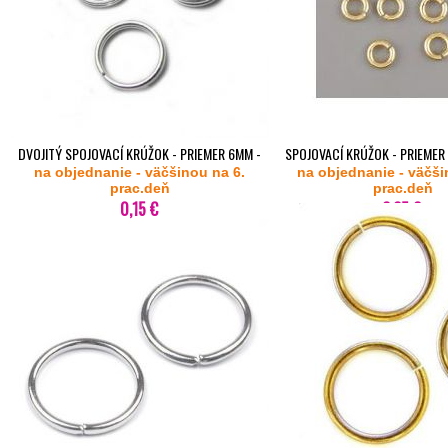
DVOJITÝ SPOJOVACÍ KRÚŽOK - PRIEMER 6MM -
SPOJOVACÍ KRÚŽOK - PRIEMER
na objednanie - väčšinou na 6.
PLATINOVÝ - 10KS
na objednanie - väčši
POZLÁTENÉ - 10K
prac.deň
prac.deň
0,15 €
2,25 €