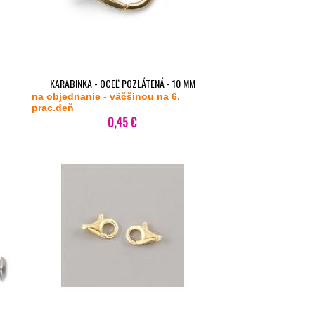
KARABINKA - OCEĽ POZLÁTENÁ - 10 MM
na objednanie - väčšinou na 6.
prac.deň
0,45 €