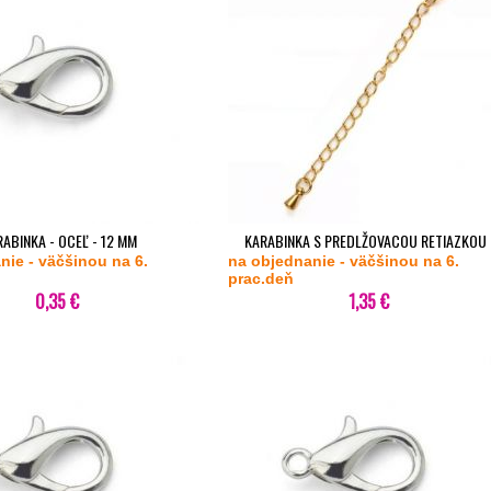
ABINKA - OCEĽ - 12 MM
KARABINKA S PREDLŽOVACOU RETIAZKOU 
nie - väčšinou na 6.
na objednanie - väčšinou na 6.
OCEĽ POZLÁTENÁ - SET
prac.deň
0,35 €
1,35 €