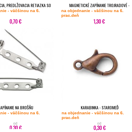
IA, PREDLŽOVACIA RETIAZKA SO
MAGNETICKÉ ZAPÍNANIE TROJRADOVÉ -
nie - väčšinou na 6.
LZOU - 56 MM - OCEĽ
na objednanie - väčšinou na 6.
NEROZOVÉ
prac.deň
0,70 €
1,30 €
APÍNANIE NA BROŠŇU
KARABINKA - STAROMEĎ
nie - väčšinou na 6.
na objednanie - väčšinou na 6.
prac.deň
od
od
0,30 €
0,30 €