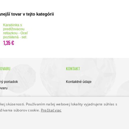
ejší tovar v tejto kategórii
Karabinka s
predlžovacou
retiazkou - Oceľ
pozlátená - set
1,35 €
TOVARU
KONTAKT
ý poriadok
Kontaktné údaje
ovaru
 podmienky
kej skúsenosti. Používaním našej webovej lokality vyjadrujete súhlas s
užívania súborov cookie.
Prečítať viac