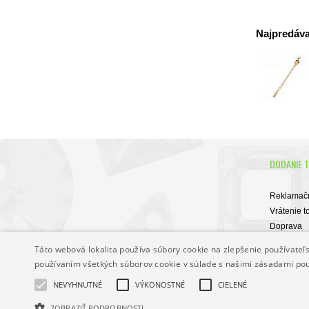
Najpredávan
DODANIE 
Reklamačn
Vrátenie t
Doprava
Obchodné
Táto webová lokalita používa súbory cookie na zlepšenie používateľs
používaním všetkých súborov cookie v súlade s našimi zásadami po
NEVYHNUTNÉ
VÝKONOSTNÉ
CIELENÉ
ZOBRAZIŤ PODROBNOSTI