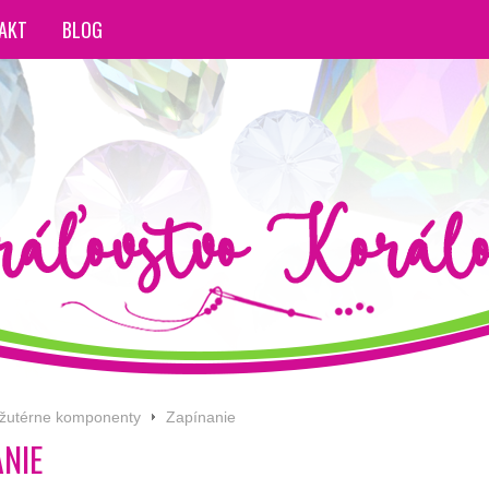
AKT
BLOG
ižutérne komponenty
Zapínanie
ANIE