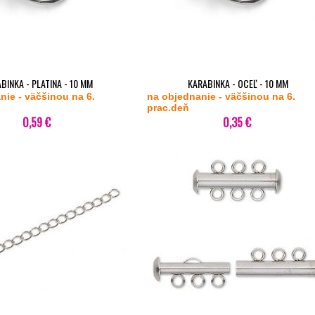
BINKA - PLATINA - 10 MM
KARABINKA - OCEĽ - 10 MM
nie - väčšinou na 6.
na objednanie - väčšinou na 6.
prac.deň
0,59 €
0,35 €