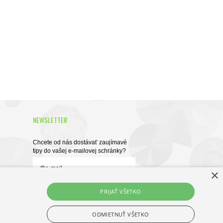
NEWSLETTER
Chcete od nás dostávať zaujímavé
tipy do vašej e-mailovej schránky?
×
PRIJAŤ VŠETKO
Táto stránka je chránená službou
reCAPTCHA.
Zistiť viac.
ODMIETNUŤ VŠETKO