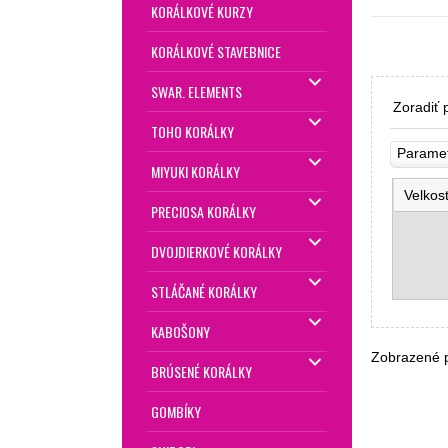
KORÁLKOVÉ KURZY
KORÁLKOVÉ STAVEBNICE
SWAR. ELEMENTS
Zoradiť 
TOHO KORÁLKY
Parame
MIYUKI KORÁLKY
Velkos
PRECIOSA KORÁLKY
DVOJDIERKOVÉ KORÁLKY
STLÁČANÉ KORÁLKY
KABOŠONY
Zobrazené 
BRÚSENÉ KORÁLKY
GOMBÍKY