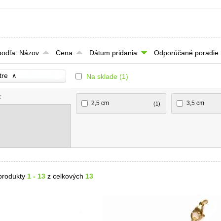
podľa:
Názov
Cena
Dátum pridania
Odporúčané poradie
tre
∧
Na sklade
(1)
t
2,5 cm
3,5 cm
(1)
produkty
1 - 13
z celkových
13