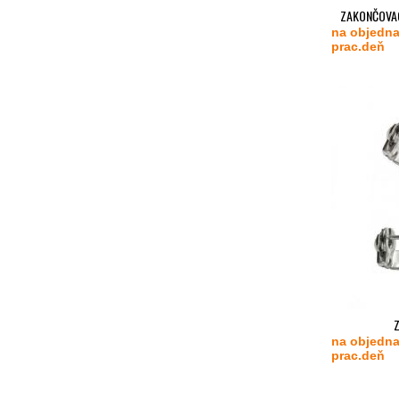
ZAKONČOVAC
na objedna
S
prac.deň
Z
na objedna
prac.deň