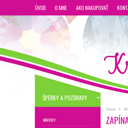
ÚVOD
O MNE
AKO NAKUPOVAŤ
KONT
ŠPERKY A POZDRAVY
Úvod
B
ZAPÍN
NÁVODY