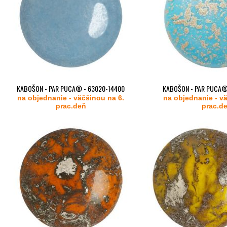
KABOŠON - PAR PUCA® - 63020-14400
KABOŠON - PAR PUCA®
na objednanie - väčšinou na 6.
(OPAQUE AQUA LUSTER)
na objednanie - v
(OPAQUE AQUA 
prac.deň
prac.d
od
od
2,89 €
2,89 €