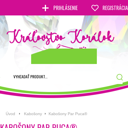
PRIHLÁSENIE
REGISTRÁCIA
Úvod
Kabošony
Kabošony Par Puca®
KABOŠONY PAR PUCA®