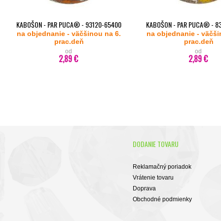
KABOŠON - PAR PUCA® - 93120-65400
KABOŠON - PAR PUCA® - 8
na objednanie - väčšinou na 6.
(OPAQUE HYACINTH NEW PICASSO)
na objednanie - väčši
(OPAQUE JONQUIL NEW P
prac.deň
prac.deň
od
od
2,89 €
2,89 €
DODANIE TOVARU
Reklamačný poriadok
Vrátenie tovaru
Doprava
Obchodné podmienky