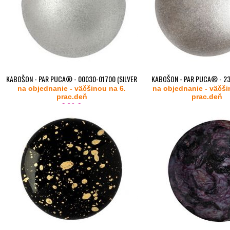
KABOŠON - PAR PUCA® - 00030-01700 (SILVER
KABOŠON - PAR PUCA® - 2
na objednanie - väčšinou na 6.
ALLUMINIUM MAT)
na objednanie - väčši
(METALLIC MAT BEI
prac.deň
prac.deň
2,89 €
od
2,89 €