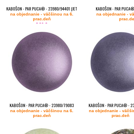
KABOŠON - PAR PUCA® - 23980/94401 (JET
KABOŠON - PAR PUCA®
na objednanie - väčšinou na 6.
SPLASH)
na objednanie - v
(METALLIC MAT VIO
prac.deň
prac.d
2,89 €
od
2,89 €
KABOŠON - PAR PUCA® - 23980/79083
KABOŠON - PAR PUCA® - 2
na objednanie - väčšinou na 6.
(METALLIC MAT DARK PLUM)
na objednanie - väčši
(METALLIC MAT PUR
prac.deň
prac.deň
od
od
2,89 €
2,89 €