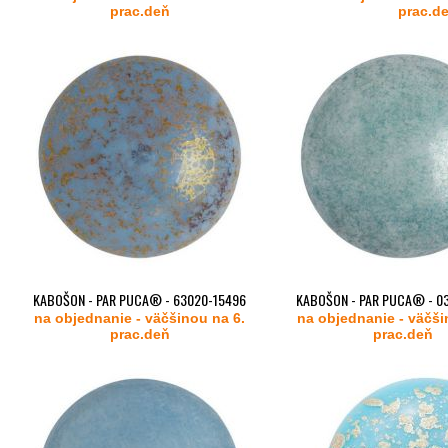
prac.deň
prac.d
od
od
2,89 €
2,89 €
KABOŠON - PAR PUCA® - 63020-15496
KABOŠON - PAR PUCA® - 0
na objednanie - väčšinou na 6.
(OPAQUE AQUA BRONZE)
na objednanie - väčši
(OPAQUE BLUE - CERAMI
prac.deň
prac.deň
od
od
2,89 €
2,89 €