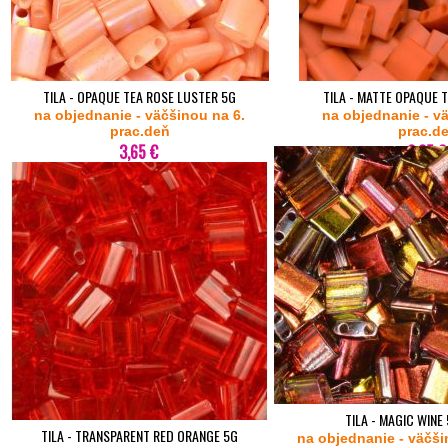
TILA - OPAQUE TEA ROSE LUSTER 5G
TILA - MATTE OPAQUE 
na objednanie - väčšinou na 6.
na objednanie - v
prac.deň
prac.d
3,65 €
2,35 €
TILA - MAGIC WINE
TILA - TRANSPARENT RED ORANGE 5G
na objednanie - väčši