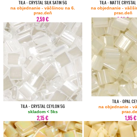
TILA - CRYSTAL SILK SATIN 5G
TILA - MATTE CRYSTAL
na objednanie - väčšinou na 6.
na objednanie - väčši
prac.deň
prac.deň
2,59 €
2,69 €
TILA - OPAL C
TILA - CRYSTAL CEYLON 5G
na objednanie - v
skladom < 5ks
prac.d
2,15 €
1,95 €