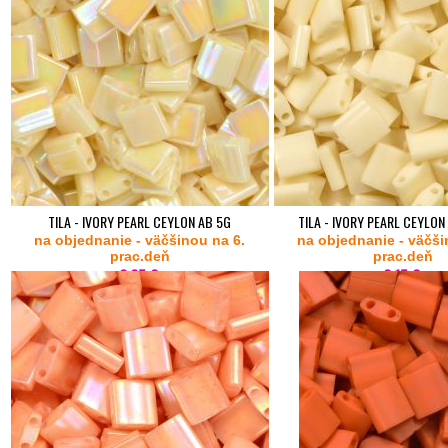
TILA - IVORY PEARL CEYLON AB 5G
TILA - IVORY PEARL CEYLON
na objednanie - väčšinou na 6.
na objednanie - väčši
prac.deň
prac.deň
2,35 €
2,15 €