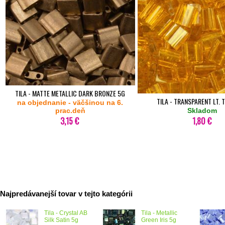
TILA - MATTE METALLIC DARK BRONZE 5G
TILA - TRANSPARENT LT. 
na objednanie - väčšinou na 6.
prac.deň
Skladom
3,15 €
1,80 €
Najpredávanejší tovar v tejto kategórii
Tila - Crystal AB
Tila - Metallic
Silk Satin 5g
Green Iris 5g