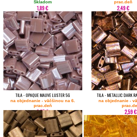
Skladom
prac.deň
1,89 €
2,49 €
TILA - OPAQUE MAUVE LUSTER 5G
TILA - METALLIC DARK R
na objednanie - väčšinou na 6.
na objednanie - v
prac.deň
prac.d
2,35 €
2,59 €