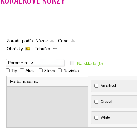
Zoradiť podľa:
Názov
Cena
Obrázky
Tabuľka
Parametre
∧
Na sklade
(0)
Tip
Akcia
Zľava
Novinka
Farba náušnic
Amethyst
Crystal
White