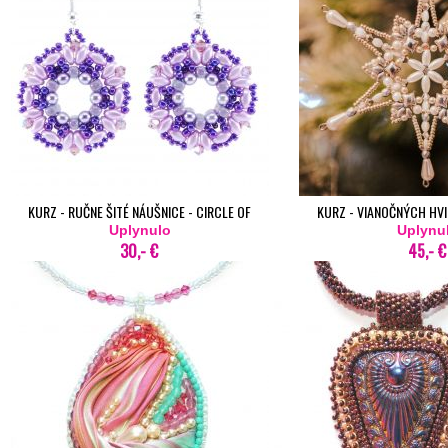
KURZ - RUČNE ŠITÉ NÁUŠNICE - CIRCLE OF
KURZ - VIANOČNÝCH HVIE
SUPERDUO V ŽILINE
Uplynulo
Uplynu
30,- €
45,- €