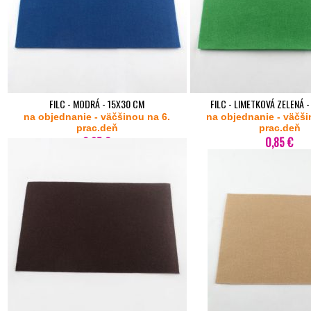
FILC - MODRÁ - 15X30 CM
FILC - LIMETKOVÁ ZELENÁ 
na objednanie - väčšinou na 6.
na objednanie - väčši
prac.deň
prac.deň
0,85 €
0,85 €