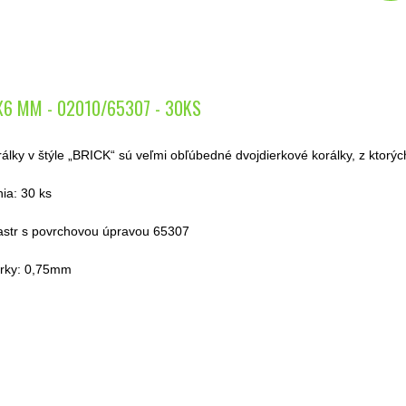
X6 MM - 02010/65307 - 30KS
álky v štýle „BRICK“ sú veľmi obľúbedné dvojdierkové korálky, z ktorých 
ia: 30 ks
astr s povrchovou úpravou 65307
erky: 0,75mm