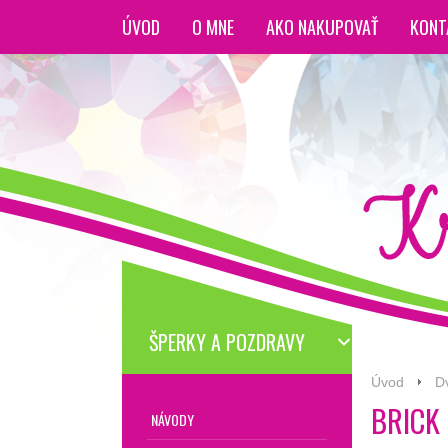
ÚVOD
O MNE
AKO NAKUPOVAŤ
KONT
ŠPERKY A POZDRAVY
Úvod
D
BRICK 
NÁVODY