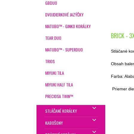
GBDUO
DVOJDIERKOVÉ JAZÝČKY
MATUBO™ - GINKO KORÁLKY
BRICK - 3
TEAR DUO
MATUBO™ - SUPERDUO
Stláčané kor
TRIOS
Obsah balen
MIYUKI TILA
Farba: Alab
MIYUKI HALF TILA
Priemer di
PRECIOSA TWIN™
STLÁČANÉ KORÁLKY
KABOŠONY