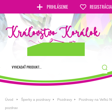
PRIHLÁSENIE
REGISTRÁCIA
Úvod
Šperky a pozdravy
Pozdravy
Pozdrvay na Veľkú N
pozdrav